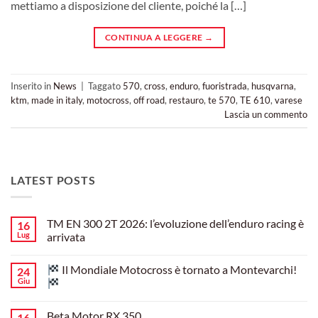
mettiamo a disposizione del cliente, poiché la […]
CONTINUA A LEGGERE
→
Inserito in
News
|
Taggato
570
,
cross
,
enduro
,
fuoristrada
,
husqvarna
,
ktm
,
made in italy
,
motocross
,
off road
,
restauro
,
te 570
,
TE 610
,
varese
Lascia un commento
LATEST POSTS
TM EN 300 2T 2026: l’evoluzione dell’enduro racing è
16
Lug
arrivata
Nessun
commento
Il Mondiale Motocross è tornato a Montevarchi!
24
su
TM
Giu
EN
300
Nessun
2T
commento
Beta Motor RX 350
16
2026:
su