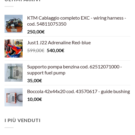
KTM Cablaggio completo EXC - wiring harness -
cod. 54811075350
250,00
€
Just1 J22 Adrenaline Red-blue
Il
Il
599,00
€
540,00
€
prezzo
prezzo
originale
attuale
Supporto pompa benzina cod. 62512071000 -
era:
è:
support fuel pump
599,00€.
540,00€.
35,00
€
Boccola 42x44x20 cod. 43570617 - guide bushing
10,00
€
I PIÙ VENDUTI