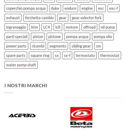
coperchio pompa acqua
duke
enduro
engine
exc
exc-f
exhaust
forchetta cambio
gear
gear selector fork
ingranaggio
ktm
LC4
lc8
motore
offroad
oil pump
parti speciali
piston
pistone
pompa acqua
pompa olio
power parts
ricambi
segmento
sliding gear
sm
spare parts
square ring
sx
sx-f
termostato
thermostat
water pump shaft
I NOSTRI MARCHI