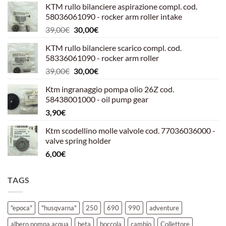
KTM rullo bilanciere aspirazione compl. cod.
58036061090 - rocker arm roller intake
Il
Il
39,00
€
30,00
€
prezzo
prezzo
KTM rullo bilanciere scarico compl. cod.
originale
attuale
58336061090 - rocker arm roller
era:
è:
Il
Il
39,00
€
30,00
€
39,00€.
30,00€.
prezzo
prezzo
Ktm ingranaggio pompa olio 26Z cod.
originale
attuale
58438001000 - oil pump gear
era:
è:
3,90
€
39,00€.
30,00€.
Ktm scodellino molle valvole cod. 77036036000 -
valve spring holder
6,00
€
TAGS
"epoca"
"husqvarna"
250
690
990
adventure
albero pompa acqua
beta
boccola
cambio
Collettore