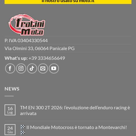
Il nostro usato su moto.it
P. IVA 03404330544
Via Olmini 33, 06064 Panicale PG
What's up:
+39 3334656649
NEWS
TM EN 300 2T 2026: l’evoluzione dell’enduro racing è
16
Lug
arrivata
Nessun
commento
Il Mondiale Motocross è tornato a Montevarchi!
24
su
TM
Giu
EN