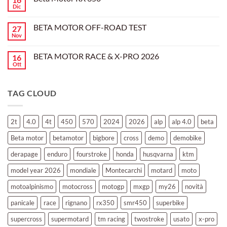
l’evoluzione
Dic
Nessun
dell’enduro
Il
commento
racing
Mondiale
su
è
Motocross
BETA MOTOR OFF-ROAD TEST
27
Beta
arrivata
è
Motor
Nov
tornato
Nessun
RX
a
commento
350
su
Montevarchi!
BETA MOTOR RACE & X-PRO 2026
16
BETA
MOTOR
Ott
Nessun
OFF-
commento
ROAD
su
TEST
BETA
TAG CLOUD
MOTOR
RACE
&
X-
PRO
2t
4.0
4t
450
570
2024
2026
alp
alp 4.0
beta
2026
Beta motor
betamotor
bigbore
cross
demo
demobike
derapage
enduro
fourstroke
honda
husqvarna
ktm
model year 2026
mondiale
Montecarchi
motard
moto
motoalpinismo
motocross
motogp
mxgp
my26
novità
panicale
race
rignano
rx350
smr450
superbike
supercross
supermotard
tm racing
twostroke
usato
x-pro