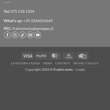
Tel:
075 518 1504
What's up:
+39 3334656649
PEC:
fratinimoto@lamiapec.it
Visa
PayPal
MasterCard
CartaSi
Credit
Card
LA NOSTRA STORIA
NEWS
CONTATTI
PRIVACY POLICY
Copyright 2026 ©
Fratini moto
-
Credits