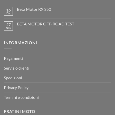
300
Nessun
2T
commento
Beta Motor RX 350
16
2026:
su
l’evoluzione
Dic
Nessun
dell’enduro
Il
commento
racing
Mondiale
su
è
Motocross
BETA MOTOR OFF-ROAD TEST
27
Beta
arrivata
è
Motor
Nov
tornato
Nessun
RX
a
commento
350
su
Montevarchi!
BETA
INFORMAZIONI
MOTOR
OFF-
ROAD
TEST
Pagamenti
Servizio clienti
Spedizioni
Privacy Policy
Termini e condizioni
FRATINI MOTO