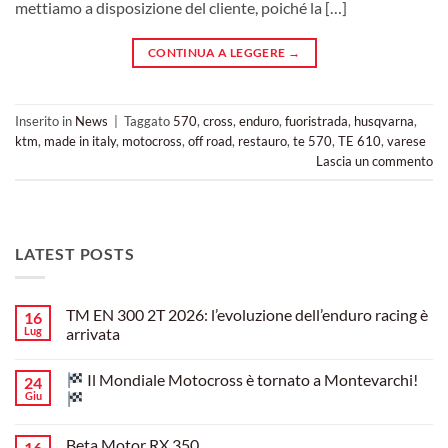
mettiamo a disposizione del cliente, poiché la […]
CONTINUA A LEGGERE
→
Inserito in
News
|
Taggato
570
,
cross
,
enduro
,
fuoristrada
,
husqvarna
,
ktm
,
made in italy
,
motocross
,
off road
,
restauro
,
te 570
,
TE 610
,
varese
Lascia un commento
LATEST POSTS
TM EN 300 2T 2026: l’evoluzione dell’enduro racing è
16
Lug
arrivata
Nessun
commento
Il Mondiale Motocross è tornato a Montevarchi!
24
su
TM
Giu
EN
300
Nessun
2T
commento
Beta Motor RX 350
16
2026:
su