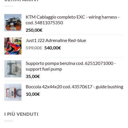
KTM Cablaggio completo EXC - wiring harness -
cod. 54811075350
250,00
€
Just1 J22 Adrenaline Red-blue
Il
Il
599,00
€
540,00
€
prezzo
prezzo
originale
attuale
Supporto pompa benzina cod. 62512071000 -
era:
è:
support fuel pump
599,00€.
540,00€.
35,00
€
Boccola 42x44x20 cod. 43570617 - guide bushing
10,00
€
I PIÙ VENDUTI