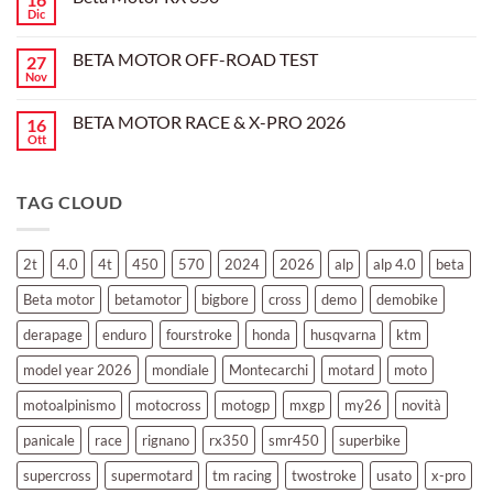
l’evoluzione
Dic
Nessun
dell’enduro
Il
commento
racing
Mondiale
su
è
Motocross
BETA MOTOR OFF-ROAD TEST
27
Beta
arrivata
è
Motor
Nov
tornato
Nessun
RX
a
commento
350
su
Montevarchi!
BETA MOTOR RACE & X-PRO 2026
16
BETA
MOTOR
Ott
Nessun
OFF-
commento
ROAD
su
TEST
BETA
TAG CLOUD
MOTOR
RACE
&
X-
PRO
2t
4.0
4t
450
570
2024
2026
alp
alp 4.0
beta
2026
Beta motor
betamotor
bigbore
cross
demo
demobike
derapage
enduro
fourstroke
honda
husqvarna
ktm
model year 2026
mondiale
Montecarchi
motard
moto
motoalpinismo
motocross
motogp
mxgp
my26
novità
panicale
race
rignano
rx350
smr450
superbike
supercross
supermotard
tm racing
twostroke
usato
x-pro