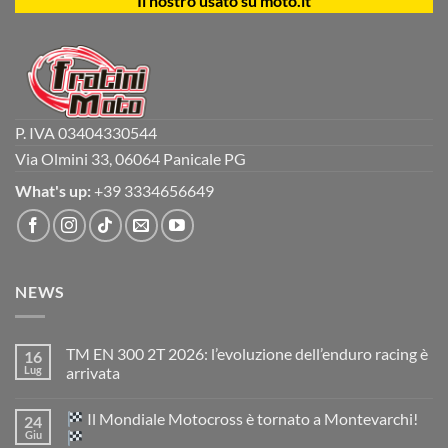
Il nostro usato su moto.it
P. IVA 03404330544
Via Olmini 33, 06064 Panicale PG
What's up:
+39 3334656649
NEWS
TM EN 300 2T 2026: l’evoluzione dell’enduro racing è
16
Lug
arrivata
Nessun
commento
Il Mondiale Motocross è tornato a Montevarchi!
24
su
TM
Giu
EN