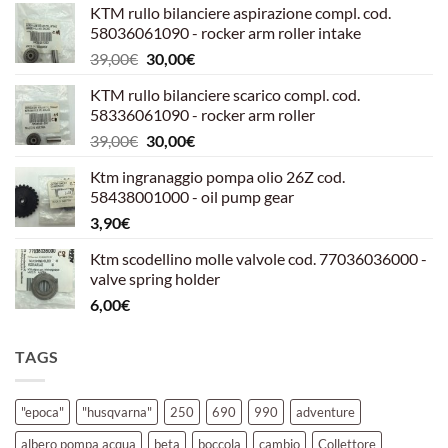
KTM rullo bilanciere aspirazione compl. cod.
58036061090 - rocker arm roller intake
Il
Il
39,00
€
30,00
€
prezzo
prezzo
KTM rullo bilanciere scarico compl. cod.
originale
attuale
58336061090 - rocker arm roller
era:
è:
Il
Il
39,00
€
30,00
€
39,00€.
30,00€.
prezzo
prezzo
Ktm ingranaggio pompa olio 26Z cod.
originale
attuale
58438001000 - oil pump gear
era:
è:
3,90
€
39,00€.
30,00€.
Ktm scodellino molle valvole cod. 77036036000 -
valve spring holder
6,00
€
TAGS
"epoca"
"husqvarna"
250
690
990
adventure
albero pompa acqua
beta
boccola
cambio
Collettore