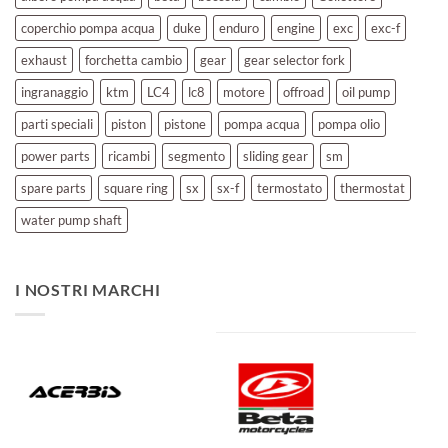
coperchio pompa acqua
duke
enduro
engine
exc
exc-f
exhaust
forchetta cambio
gear
gear selector fork
ingranaggio
ktm
LC4
lc8
motore
offroad
oil pump
parti speciali
piston
pistone
pompa acqua
pompa olio
power parts
ricambi
segmento
sliding gear
sm
spare parts
square ring
sx
sx-f
termostato
thermostat
water pump shaft
I NOSTRI MARCHI