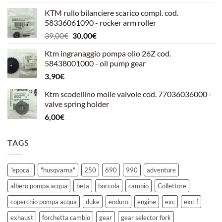
prezzo
prezzo
KTM rullo bilanciere scarico compl. cod.
originale
attuale
58336061090 - rocker arm roller
era:
è:
Il
Il
39,00
€
30,00
€
39,00€.
30,00€.
prezzo
prezzo
Ktm ingranaggio pompa olio 26Z cod.
originale
attuale
58438001000 - oil pump gear
era:
è:
3,90
€
39,00€.
30,00€.
Ktm scodellino molle valvole cod. 77036036000 -
valve spring holder
6,00
€
TAGS
"epoca"
"husqvarna"
250
690
990
adventure
albero pompa acqua
beta
boccola
cambio
Collettore
coperchio pompa acqua
duke
enduro
engine
exc
exc-f
exhaust
forchetta cambio
gear
gear selector fork