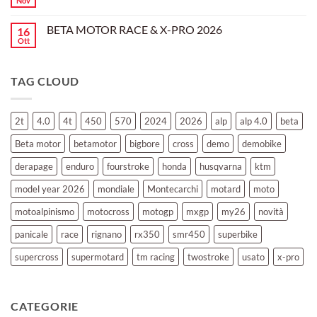
Nov
tornato
Nessun
RX
a
commento
350
su
Montevarchi!
BETA MOTOR RACE & X-PRO 2026
16
BETA
MOTOR
Ott
Nessun
OFF-
commento
ROAD
su
TEST
BETA
TAG CLOUD
MOTOR
RACE
&
X-
PRO
2t
4.0
4t
450
570
2024
2026
alp
alp 4.0
beta
2026
Beta motor
betamotor
bigbore
cross
demo
demobike
derapage
enduro
fourstroke
honda
husqvarna
ktm
model year 2026
mondiale
Montecarchi
motard
moto
motoalpinismo
motocross
motogp
mxgp
my26
novità
panicale
race
rignano
rx350
smr450
superbike
supercross
supermotard
tm racing
twostroke
usato
x-pro
CATEGORIE