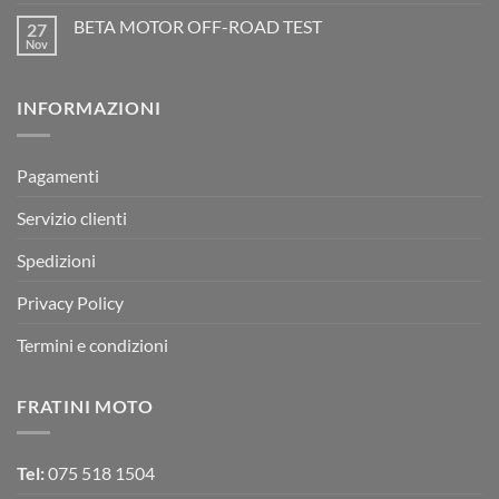
commento
racing
Mondiale
su
è
Motocross
BETA MOTOR OFF-ROAD TEST
27
Beta
arrivata
è
Motor
Nov
tornato
Nessun
RX
a
commento
350
su
Montevarchi!
BETA
INFORMAZIONI
MOTOR
OFF-
ROAD
TEST
Pagamenti
Servizio clienti
Spedizioni
Privacy Policy
Termini e condizioni
FRATINI MOTO
Tel:
075 518 1504