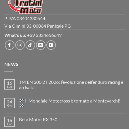
P. IVA 03404330544
Via Olmini 33, 06064 Panicale PG
What's up:
+39 3334656649
NEWS
TM EN 300 2T 2026: l’evoluzione dell’enduro racing è
16
Lug
arrivata
Nessun
commento
Il Mondiale Motocross è tornato a Montevarchi!
24
su
TM
Giu
EN
300
Nessun
2T
commento
Beta Motor RX 350
16
2026:
su
l’evoluzione
Dic
Nessun
dell’enduro
Il