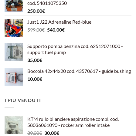
cod. 54811075350
250,00
€
Just1 J22 Adrenaline Red-blue
Il
Il
599,00
€
540,00
€
prezzo
prezzo
originale
attuale
Supporto pompa benzina cod. 62512071000 -
era:
è:
support fuel pump
599,00€.
540,00€.
35,00
€
Boccola 42x44x20 cod. 43570617 - guide bushing
10,00
€
I PIÙ VENDUTI
KTM rullo bilanciere aspirazione compl. cod.
58036061090 - rocker arm roller intake
Il
Il
39,00
€
30,00
€