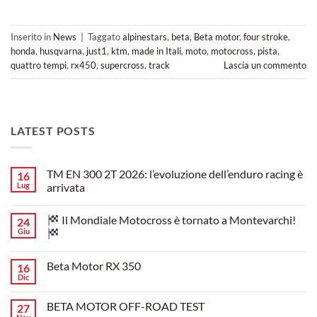
Inserito in
News
|
Taggato
alpinestars
,
beta
,
Beta motor
,
four stroke
,
honda
,
husqvarna
,
just1
,
ktm
,
made in Itali
,
moto
,
motocross
,
pista
,
quattro tempi
,
rx450
,
supercross
,
track
Lascia un commento
LATEST POSTS
TM EN 300 2T 2026: l’evoluzione dell’enduro racing è
16
Lug
arrivata
Nessun
commento
Il Mondiale Motocross è tornato a Montevarchi!
24
su
TM
Giu
EN
300
Nessun
2T
commento
Beta Motor RX 350
16
2026:
su
l’evoluzione
Dic
Nessun
dell’enduro
Il
commento
racing
Mondiale
su
è
Motocross
BETA MOTOR OFF-ROAD TEST
27
Beta
arrivata
è
Motor