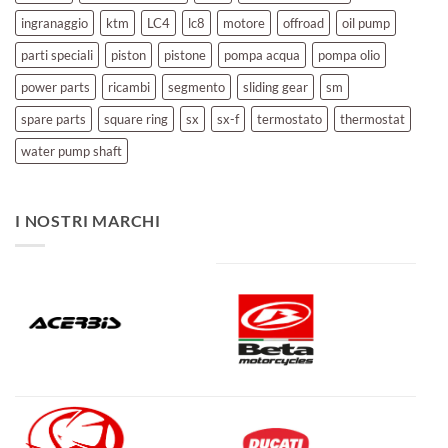
ingranaggio
ktm
LC4
lc8
motore
offroad
oil pump
parti speciali
piston
pistone
pompa acqua
pompa olio
power parts
ricambi
segmento
sliding gear
sm
spare parts
square ring
sx
sx-f
termostato
thermostat
water pump shaft
I NOSTRI MARCHI